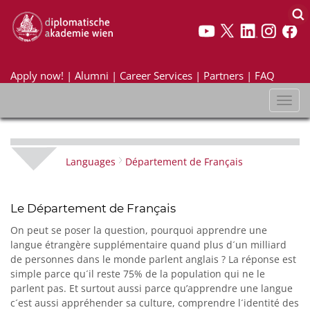
Apply now!
|
Alumni
|
Career Services
|
Partners
|
FAQ
Toggl
naviga
Languages
Département de Français
Le Département de Français
On peut se poser la question, pourquoi apprendre une
langue étrangère supplémentaire quand plus d´un milliard
de personnes dans le monde parlent anglais ? La réponse est
simple parce qu´il reste 75% de la population qui ne le
parlent pas. Et surtout aussi parce qu’apprendre une langue
c´est aussi appréhender sa culture, comprendre l´identité des